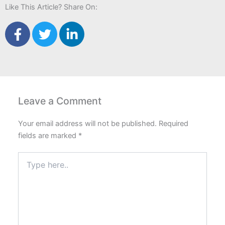
Like This Article? Share On:
F
T
L
a
w
i
c
i
n
e
t
k
b
t
e
o
e
d
Leave a Comment
o
r
i
k
n
Your email address will not be published.
Required
-
-
fields are marked
*
f
i
n
Type
here..