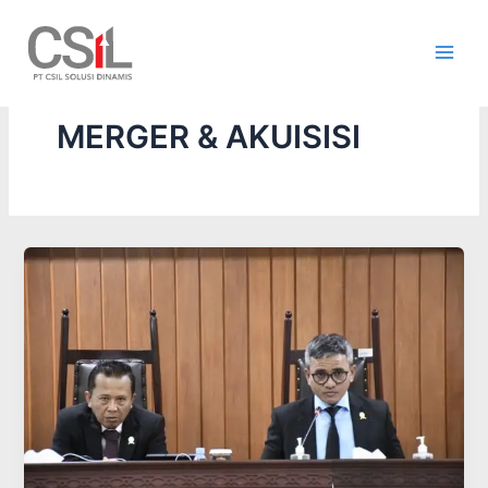
Skip
to
content
MERGER & AKUISISI