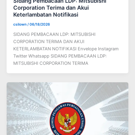
Sidang Pembacaan LDP: Mitsubishi
Corporation Terima dan Akui
Keterlambatan Notifikasi
csilown
/
06/18/2026
SIDANG PEMBACAAN LDP: MITSUBISHI
CORPORATION TERIMA DAN AKUI
KETERLAMBATAN NOTIFIKASI Envelope Instagram
Twitter Whatsapp SIDANG PEMBACAAN LDP:
MITSUBISHI CORPORATION TERIMA