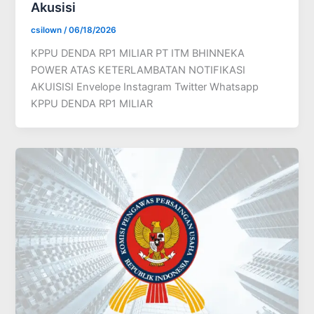
Akusisi
csilown
/
06/18/2026
KPPU DENDA RP1 MILIAR PT ITM BHINNEKA
POWER ATAS KETERLAMBATAN NOTIFIKASI
AKUISISI Envelope Instagram Twitter Whatsapp
KPPU DENDA RP1 MILIAR