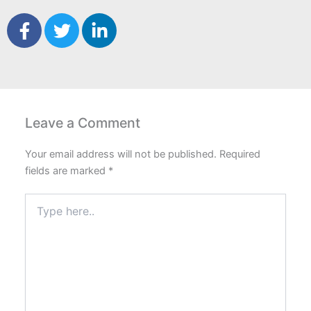
F
T
L
a
w
i
c
i
n
e
t
k
b
t
e
o
e
d
Leave a Comment
o
r
i
k
n
Your email address will not be published.
Required
-
-
fields are marked
*
f
i
n
Type
here..