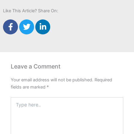
Like This Article? Share On:
F
T
L
a
w
i
c
i
n
e
t
k
b
t
e
o
e
d
Leave a Comment
o
r
i
k
n
Your email address will not be published.
Required
-
-
fields are marked
*
f
i
n
Type
here..