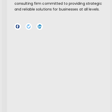
consulting firm committed to providing strategic
and reliable solutions for businesses at all levels.
F
T
L
a
w
i
c
i
n
e
t
k
b
t
e
o
e
d
o
r
i
k
n
-
-
f
i
n