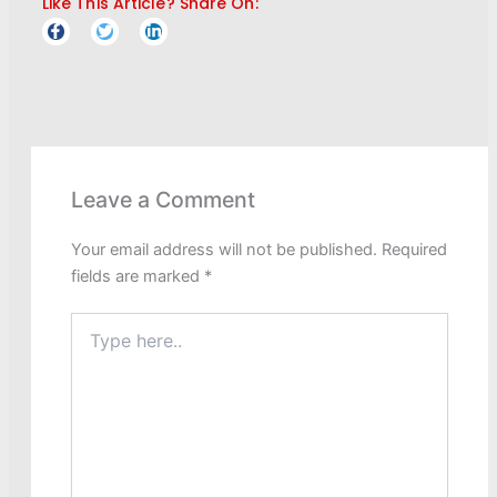
Like This Article? Share On:
F
T
L
a
w
i
c
i
n
e
t
k
b
t
e
o
e
d
o
r
i
k
n
-
-
f
i
n
Leave a Comment
Your email address will not be published.
Required
fields are marked
*
Type
here..