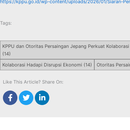
https://kppu.go.id/wp-content/uploads/2026/01/Siaran-P
Tags:
KPPU dan Otoritas Persaingan Jepang Perkuat Kolaborasi 
(14)
Kolaborasi Hadapi Disrupsi Ekonomi
(14)
Otoritas Pers
Like This Article? Share On:
F
T
L
a
w
i
c
i
n
e
t
k
b
t
e
o
e
d