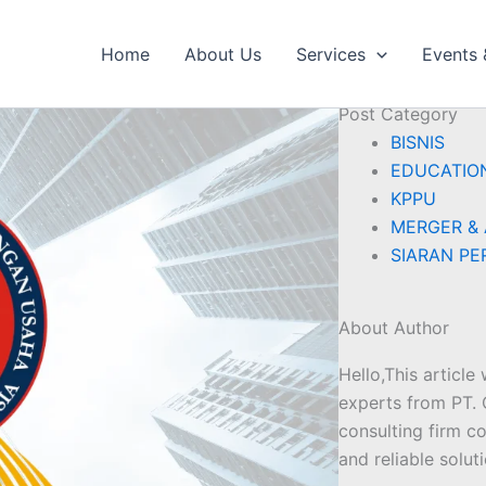
E
I
TEN BOGOR BERSEKONGKOL, DENDA
n
n
Home
About Us
Services
Events
v
s
Recent Blog Post
e
t
Post Category​
l
a
o
BISNIS
g
p
r
EDUCATIO
e
a
KPPU
m
MERGER & 
SIARAN PE
About Author
Hello,This articl
experts from PT. 
consulting firm c
and reliable soluti