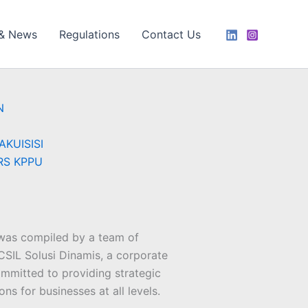
T
W
w
h
 & News
Regulations
Contact Us
i
a
s
t
t
t
s
e
a
r
p
N
p
AKUISISI
RS KPPU
e was compiled by a team of
CSIL Solusi Dinamis, a corporate
ommitted to providing strategic
ons for businesses at all levels.