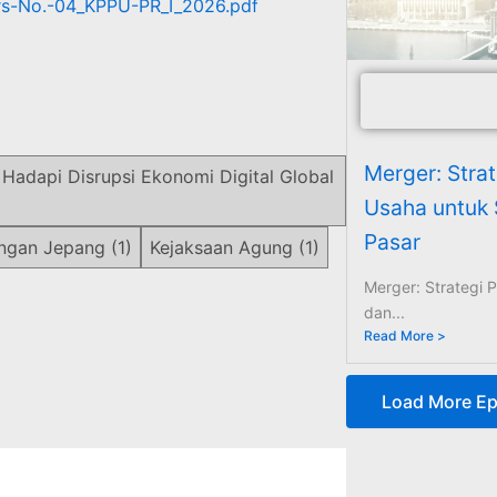
ers-No.-04_KPPU-PR_I_2026.pdf
Merger: Stra
Hadapi Disrupsi Ekonomi Digital Global
Usaha untuk 
Pasar
aingan Jepang
(1)
Kejaksaan Agung
(1)
Merger: Strategi
dan...
Read More >
Load More Ep