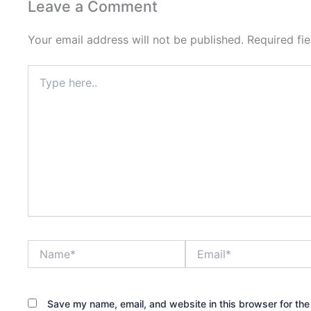
Leave a Comment
o
r
i
k
n
Your email address will not be published.
Required fi
-
-
f
i
Type
n
here..
Name*
Email*
Save my name, email, and website in this browser for the