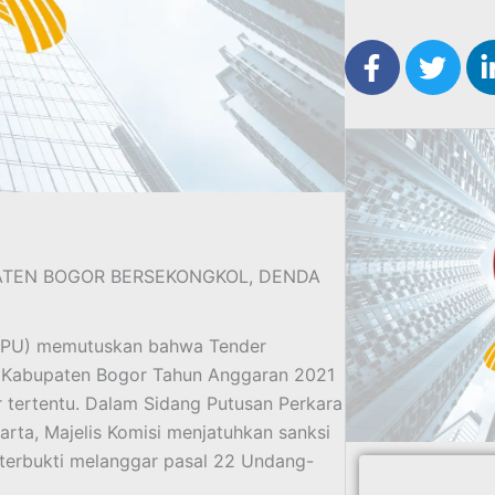
F
T
a
w
c
i
e
t
b
t
o
e
o
r
k
-
TEN BOGOR BERSEKONGKOL, DENDA
f
PPU) memutuskan bahwa Tender
Kabupaten Bogor Tahun Anggaran 2021
 tertentu. Dalam Sidang Putusan Perkara
ta, Majelis Komisi menjatuhkan sanksi
 terbukti melanggar pasal 22 Undang-