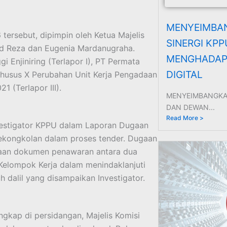
MENYEIMBAN
rsebut, dipimpin oleh Ketua Majelis
SINERGI KP
d Reza dan Eugenia Mardanugraha.
MENGHADAPI
i Enjiniring (Terlapor I), PT Permata
DIGITAL
 Khusus X Perubahan Unit Kerja Pengadaan
 (Terlapor III).
MENYEIMBANGKAN
DAN DEWAN...
Read More >
vestigator KPPU dalam Laporan Dugaan
ekongkolan dalam proses tender. Dugaan
maan dokumen penawaran antara dua
 Kelompok Kerja dalam menindaklanjuti
 dalil yang disampaikan Investigator.
gkap di persidangan, Majelis Komisi