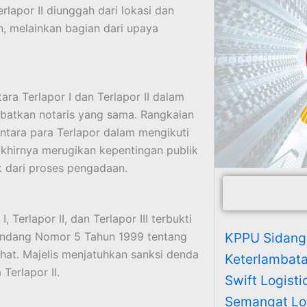
apor II diunggah dari lokasi dan
n, melainkan bagian dari upaya
ra Terlapor I dan Terlapor II dalam
batkan notaris yang sama. Rangkaian
ntara para Terlapor dalam mengikuti
hirnya merugikan kepentingan publik
ik dari proses pengadaan.
Terlapor II, dan Terlapor III terbukti
Undang Nomor 5 Tahun 1999 tentang
KPPU Sidang
hat. Majelis menjatuhkan sanksi denda
Keterlambatan
Terlapor II.
Swift Logisti
Semangat Log