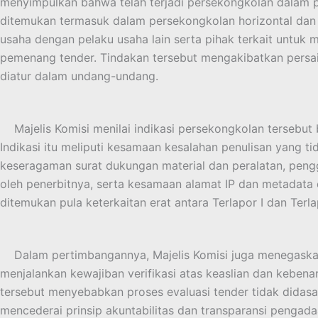
menyimpulkan bahwa telah terjadi persekongkolan dalam 
ditemukan termasuk dalam persekongkolan horizontal dan v
usaha dengan pelaku usaha lain serta pihak terkait untuk
pemenang tender. Tindakan tersebut mengakibatkan persa
diatur dalam undang-undang.
Majelis Komisi menilai indikasi persekongkolan tersebut be
Indikasi itu meliputi kesamaan kesalahan penulisan yang 
keseragaman surat dukungan material dan peralatan, peng
oleh penerbitnya, serta kesamaan alamat IP dan metadata 
ditemukan pula keterkaitan erat antara Terlapor I dan Terlap
Dalam pertimbangannya, Majelis Komisi juga menegaskan b
menjalankan kewajiban verifikasi atas keaslian dan keben
tersebut menyebabkan proses evaluasi tender tidak didas
mencederai prinsip akuntabilitas dan transparansi pengada