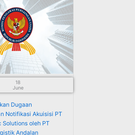
18
June
kan Dugaan
 Notifikasi Akuisisi PT
c Solutions oleh PT
istik Andalan