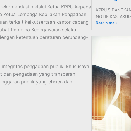
 rekomendasi melalui Ketua KPPU kepada
KPPU SIDANGKA
a Ketua Lembaga Kebijakan Pengadaan
NOTIFIKASI AKUISI
an terkait keikutsertaan kantor cabang
Read More >
abat Pembina Kepegawaian selaku
i dengan ketentuan peraturan perundang-
ntegritas pengadaan publik, khususnya
at dan pengadaan yang transparan
nggaran publik yang efisien dan