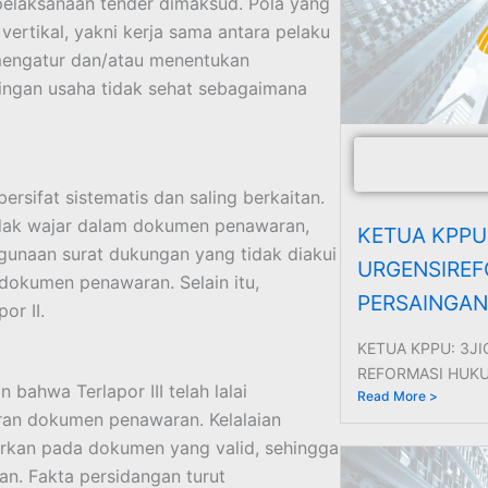
pelaksanaan tender dimaksud. Pola yang
ertikal, yakni kerja sama antara pelaku
 mengatur dan/atau menentukan
ingan usaha tidak sehat sebagaimana
rsifat sistematis dan saling berkaitan.
tidak wajar dalam dokumen penawaran,
KETUA KPPU
gunaan surat dukungan yang tidak diakui
URGENSIRE
dokumen penawaran. Selain itu,
PERSAINGAN
or II.
KETUA KPPU: 3J
REFORMASI HUKU
ahwa Terlapor III telah lalai
Read More >
aran dokumen penawaran. Kelalaian
arkan pada dokumen yang valid, sehingga
an. Fakta persidangan turut